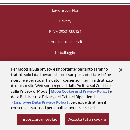
Lavora con Noi
Privacy
P.IVA 00531090124
Condizioni Generali
Imballaggio
Per Moog la Sua privacy è importante; pertanto saranno
trattati solo i dati personali necessari per soddisfare le Sue
Impostazioni cookie
ricerche e per i quali ha dato il consenso. I termini di utilizzo
© 2026 a Moog company. All rights reserved
di questo sito Web sono regolati dalla Politica sui Cookie e
sulla Privacy di Moog
(Moog Cookie and Privacy Policy)
e
dalla Politica sulla Privacy dei Dati dei Dipendenti
(Employee Data Privacy Policy)
. Se decide di ritirare il
consenso, i suoi dati personali saranno cancellati.
Impostazioni cookie
Accetta tutti i cookie