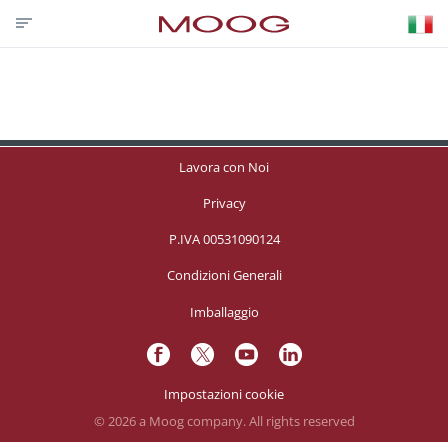
CONTATTACI
PARTNER LOGIN
VISIT MOOG.COM
MOOG.IT
HOME
Lavora con Noi
Privacy
P.IVA 00531090124
Condizioni Generali
Imballaggio
Impostazioni cookie
© 2026 a Moog company. All rights reserved