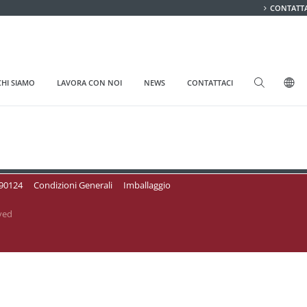
CONTATTA
CHI SIAMO
LAVORA CON NOI
NEWS
CONTATTACI
090124
Condizioni Generali
Imballaggio
ved