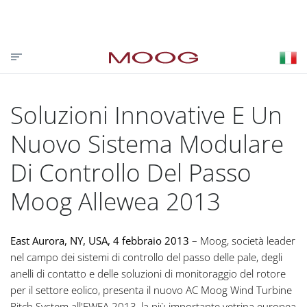
CONTATTACI
PARTNER LOGIN
VISIT MOOG.COM
MOOG.IT
HOME
Soluzioni Innovative E Un
Nuovo Sistema Modulare
Di Controllo Del Passo
Moog Allewea 2013
East Aurora, NY, USA, 4 febbraio 2013
– Moog, società leader
nel campo dei sistemi di controllo del passo delle pale, degli
anelli di contatto e delle soluzioni di monitoraggio del rotore
per il settore eolico, presenta il nuovo AC Moog Wind Turbine
Pitch System all'EWEA 2013, la più importante vetrina europea