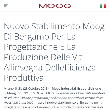
CONTATTACI
PARTNER LOGIN
VISIT MOOG.COM
MOOG.IT
HOME
Nuovo Stabilimento Moog
Di Bergamo Per La
Progettazione E La
Produzione Delle Viti
Allinsegna Dellefficienza
Produttiva
Milano, Italia (28 Ottobre 2013) –
Moog Industrial Group
divisione
di
Moog Inc.
(NYSE: MOG.A E MOG.B) -
leader mondiale nella fornitura
di soluzioni ad alte prestazioni per il motion control nel settore delle
macchine industriali
– apre il nuovo stabilimento di Bergamo per la
progettazione e la produzione di viti a ricircolo di sfere - con classe di