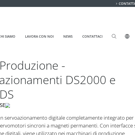
CONTATTA
CHI SIAMO
LAVORA CON NOI
NEWS
CONTATTACI
 Produzione -
azionamenti DS2000 e
oDS
SE
un servoazionamento digitale completamente integrato per i
servomotori sincroni a magneti permanenti. Con interfacce 
e digitali, viene utilizzato nei macchinari di produzione