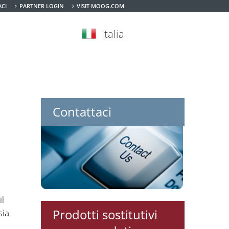
CI
PARTNER LOGIN
VISIT MOOG.COM
Italia
Contattaci
l
Prodotti sostitutivi
sia