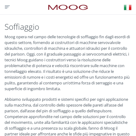
CONTATTACI
PARTNER LOGIN
VISIT MOOG.COM
MOOG.IT
HOME
Soffiaggio
Moog opera nel campo delle tecnologie di soffiaggio fin dagli esordi di
questo settore, fornendo ai costruttori di macchine servovalvole
idrauliche, controllori di macchina e attuatori idraulici per il controllo
del parison. Oggi, con il graduale passaggio ai servocomandi elettrici, i
tecnici Moog guidano i costruttori verso la risoluzione delle
problematiche di potenza e velocità riscontrare sulle macchine con
tonnellaggio elevato. Il risultato è una soluzione che riduce le
emissioni di rumore e i costi energetici ed offre un funzionamento più
pulito, garantendo al contempo un’ottima forza di serraggio e una
superficie di ingombro limitata.
Abbiamo sviluppato prodotti e sistemi specifici per ogni applicazione
sulla macchina, dal controllo dello spessore delle pareti all’asse del
parison, dall’asse del pin di soffiaggio a quello dell’espulsore.
Competenze approfondite nel campo delle soluzioni per il controllo
del movimento, unite alla familiarità con le applicazioni specialistiche
di soffiaggio e a una presenza su scala globale, fanno di Moog il
partner ideale per affrontare anche le sfide più impegnative in questo