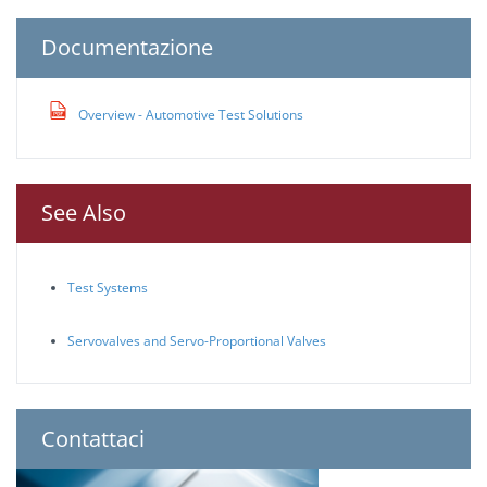
Documentazione
Overview - Automotive Test Solutions
See Also
Test Systems
Servovalves and Servo-Proportional Valves
Contattaci