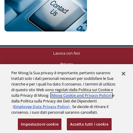
Lavora con Noi
Privacy
Per Moog la Sua privacy è importante; pertanto saranno
P.IVA 00531090124
trattati solo i dati personali necessari per soddisfare le Sue
ricerche e per i quali ha dato il consenso. I termini di utilizzo
Condizioni Generali
di questo sito Web sono regolati dalla Politica sui Cookie e
sulla Privacy di Moog
(Moog Cookie and Privacy Policy)
e
Imballaggio
dalla Politica sulla Privacy dei Dati dei Dipendenti
(Employee Data Privacy Policy)
. Se decide di ritirare il
consenso, i suoi dati personali saranno cancellati.
Impostazioni cookie
Impostazioni cookie
Accetta tutti i cookie
© 2026 a Moog company. All rights reserved