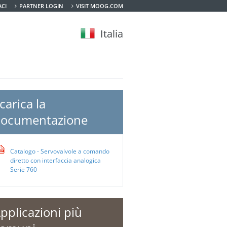
CI
PARTNER LOGIN
VISIT MOOG.COM
Italia
carica la
ocumentazione
Catalogo - Servovalvole a comando
diretto con interfaccia analogica
Serie 760
pplicazioni più