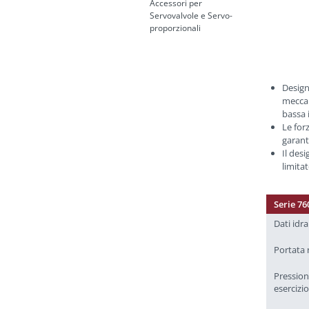
Accessori per
Servovalvole e Servo-
proporzionali
Design
meccan
bassa 
Le for
garant
Il des
limita
Serie 76
Dati idra
Portata
Pressio
esercizi