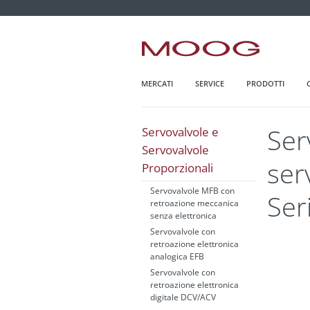
MOOG.IT
HOME
MERCATI
SERVICE
PRODOTTI
Ser
Servovalvole e
Servovalvole
ser
Proporzionali
Servovalvole MFB con
Ser
retroazione meccanica
senza elettronica
Servovalvole con
retroazione elettronica
analogica EFB
Servovalvole con
retroazione elettronica
digitale DCV/ACV