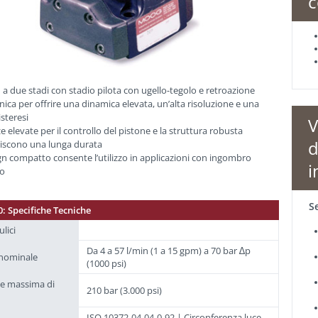
c
 a due stadi con stadio pilota con ugello-tegolo e retroazione
ica per offrire una dinamica elevata, un’alta risoluzione e una
isteresi
V
ze elevate per il controllo del pistone e la struttura robusta
d
iscono una lunga durata
ign compatto consente l’utilizzo in applicazioni con ingombro
i
to
S
0: Specifiche Tecniche
ulici
Da 4 a 57 l/min (1 a 15 gpm) a 70 bar ∆p
 nominale
(1000 psi)
ne massima di
210 bar (3.000 psi)
o
ISO 10372-04-04-0-92 | Circonferenza luce