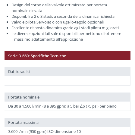
Design del corpo delle valvole ottimizzato per portata
nominale elevata
Disponibili a 2 o 3 stadi, a seconda della dinamica richiesta
Valvole pilota ServoJet o con ugello-tegolo opzionali
Eccellente risposta dinamica grazie agli stadi pilota migliorati
Le diverse opzioni fail-safe disponibili permettono di ottenere
il massimo adattamento all’applicazione
Serie D 660: Specifiche Tecniche
Dati idraulici
Portata nominale
Da 30 a 1.500 l/min (8 a 395 gpm) a 5 bar ∆p (75 psi) per pieno
Portata massima
3.600 l/min (950 gpm) ISO dimensione 10