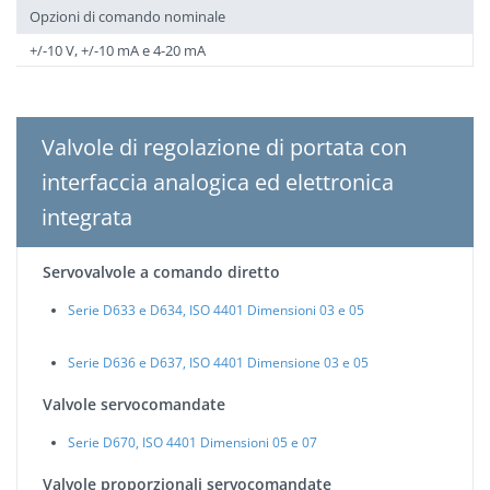
Opzioni di comando nominale
+/-10 V, +/-10 mA e 4-20 mA
Valvole di regolazione di portata con
interfaccia analogica ed elettronica
integrata
Servovalvole a comando diretto
Serie D633 e D634, ISO 4401 Dimensioni 03 e 05
Serie D636 e D637, ISO 4401 Dimensione 03 e 05
Valvole servocomandate
Serie D670, ISO 4401 Dimensioni 05 e 07
Valvole proporzionali servocomandate