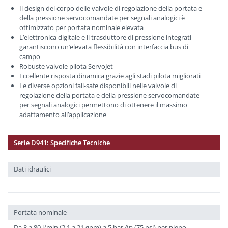
Il design del corpo delle valvole di regolazione della portata e
della pressione servocomandate per segnali analogici è
ottimizzato per portata nominale elevata
L’elettronica digitale e il trasduttore di pressione integrati
garantiscono un’elevata flessibilità con interfaccia bus di
campo
Robuste valvole pilota ServoJet
Eccellente risposta dinamica grazie agli stadi pilota migliorati
Le diverse opzioni fail-safe disponibili nelle valvole di
regolazione della portata e della pressione servocomandate
per segnali analogici permettono di ottenere il massimo
adattamento all’applicazione
Serie D941: Specifiche Tecniche
Dati idraulici
Portata nominale
Da 8 a 80 l/min (2,1 a 21 gpm) a 5 bar ∆p (75 psi) per pieno